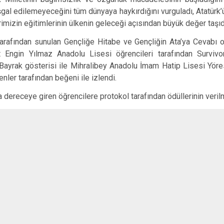
Sarıkamış
 işgal edilemeyeceğini tüm dünyaya haykırdığını vurguladı, Atatürk
Selim
imizin eğitimlerinin ülkenin geleceği açısından büyük değer taşıdığ
Susuz
arafından sunulan Gençliğe Hitabe ve Gençliğin Ata’ya Cevabı
t Engin Yılmaz Anadolu Lisesi öğrencileri tarafından Survivo
, Bayrak gösterisi ile Mihralibey Anadolu İmam Hatip Lisesi Yöre
enler tarafından beğeni ile izlendi.
 dereceye giren öğrencilere protokol tarafından ödüllerinin veril