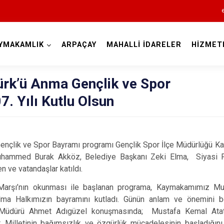
YMAKAMLIK
ARPAÇAY
MAHALLİ İDARELER
HİZMET
Kars
ürk’ü Anma Gençlik ve Spor
7. Yılı Kutlu Olsun
ençlik ve Spor Bayramı programı Gençlik Spor İlçe Müdürlüğü K
ammed Burak Akköz, Belediye Başkanı Zeki Elma, Siyasi Part
Akyaka
n ve vatandaşlar katıldı.
Arpaçay
l Marşı’nın okunması ile başlanan programa, Kaymakamımız
Digor
ma Halkımızın bayramını kutladı. Günün anlam ve önemini b
Kağızman
e Müdürü Ahmet Adıgüzel konuşmasında; Mustafa Kemal Atat
 Milletinin bağımsızlık ve özgürlük mücadelesinin başladığını 