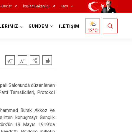
e-Devlet
İçişleri Bakanlığı
Kars
LERİMİZ
GÜNDEM
İLETİŞİM
12
°C
apalı Salonunda düzenlenen
i Temsilcileri, Protokol
 Muhammed Burak Akköz ve
elirten konuşmayı Gençlik
ürk’ün 19 Mayıs 1919’da
kaydetti. Böylece milletin