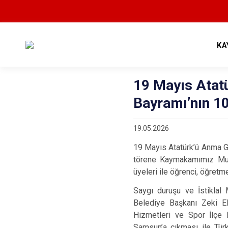
KA
19 Mayıs Atat
Bayramı’nın 10
19.05.2026
19 Mayıs Atatürk’ü Anma G
törene Kaymakamımız Muh
üyeleri ile öğrenci, öğretme
Saygı duruşu ve İstikla
Belediye Başkanı Zeki El
Hizmetleri ve Spor İlç
Samsun’a çıkması ile Türk